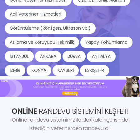
Genel Veteriner Hizmetleri
Özel Uzmanlık Alanları
Acil Veteriner Hizmetleri
Görüntüleme (Röntgen, Ultrason vb.)
Aşılama ve Koruyucu Hekimlik
Yapay Tohumlama
İSTANBUL
ANKARA
BURSA
ANTALYA
İZMİR
KONYA
KAYSERİ
ESKİŞEHİR
ONLINE
RANDEVU SISTEMINI KEŞFET!
Online randevu sistemimiz ile dakikalar içerisinde
istediğin veterinerden randevu al!