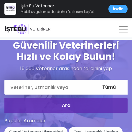
İşte Bu Veteriner
İndir
Mobil uygulamada daha fazlasını keşfet
Güvenilir Veterinerleri
Hızlı ve Kolay Bulun!
15 000 Veteriner arasından tercihini yap
Popüler Aramalar