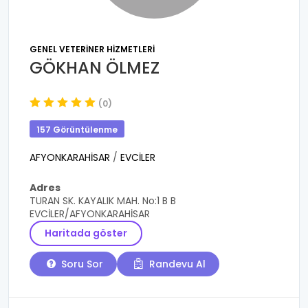
GENEL VETERINER HIZMETLERI
GÖKHAN ÖLMEZ
(0)
157 Görüntülenme
AFYONKARAHİSAR
/
EVCİLER
Adres
TURAN SK. KAYALIK MAH. No:1 B B
EVCİLER/AFYONKARAHİSAR
Haritada göster
Soru Sor
Randevu Al