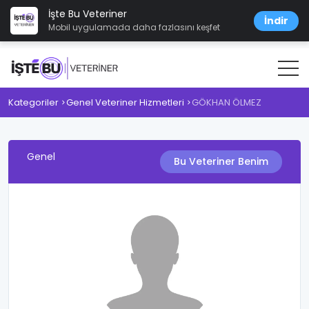
İşte Bu Veteriner
İndir
Mobil uygulamada daha fazlasını keşfet
Kategoriler
Genel Veteriner Hizmetleri
GÖKHAN ÖLMEZ
Genel
Bu Veteriner Benim