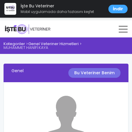
İşte Bu Veteriner
İndir
Mobil uygulamada daha fazlasını keşfet
Kategoriler
Genel Veteriner Hizmetleri
MUHAMMET HANİFİ KAYA
Genel
Bu Veteriner Benim