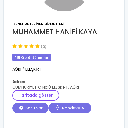
GENEL VETERINER HIZMETLERI
MUHAMMET HANİFİ KAYA
(0)
115 Görüntülenme
AĞRI
/
ELEŞKİRT
Adres
CUMHURİYET C No:0 ELEŞKİRT/AĞRI
Haritada göster
Soru Sor
Randevu Al