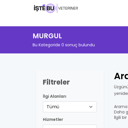
MURGUL
Bu Kategoride 0 sonuç bulundu
Ar
Filtreler
Üzgünü
yenide
İlgi Alanları
Tümü
Arama 
Daha ge
İlgili 
Hizmetler