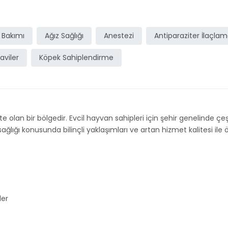
 Bakımı
Ağız Sağlığı
Anestezi
Antiparaziter İlaçla
aviler
Köpek Sahiplendirme
e olan bir bölgedir. Evcil hayvan sahipleri için şehir genelinde çeşit
ığı konusunda bilinçli yaklaşımları ve artan hizmet kalitesi ile ön
ler