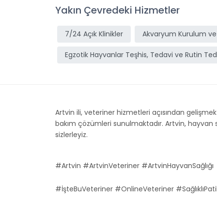
Yakın Çevredeki Hizmetler
7/24 Açık Klinikler
Akvaryum Kurulum ve
Egzotik Hayvanlar Teşhis, Tedavi ve Rutin Ted
Artvin ili, veteriner hizmetleri açısından gelişmekt
bakım çözümleri sunulmaktadır. Artvin, hayvan sağl
sizlerleyiz.
#Artvin #ArtvinVeteriner #ArtvinHayvanSağlığı
#İşteBuVeteriner #OnlineVeteriner #SağlıklıPati