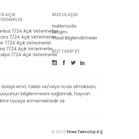
24 AÇIK
BIZE ULAŞIN
TERINERLER
Hakkımızda
anbul 7/24 Açık Veterinerler
İletişim
ara 7/24 Açık Veterinerler
Yasal Bilgilendirmeler
ir 7/24 Açık Veterinerler
sa 7/24 Açık Veterinerler
BIZI TAKIP ET
alya 7/24 Açık Veterinerler
olaylı emri, talebi ve/veya ricası olmaksızın,
kamuoyunun bilgilenmesini sağlamak, hayvan
 Hekimi tavsiye etmemektedir ve
© 2023
Finex Teknoloji A.Ş.