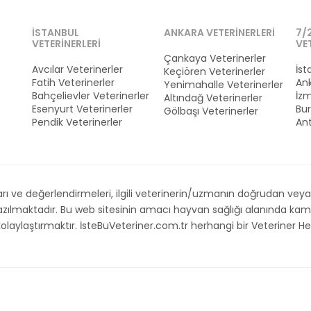
İSTANBUL
ANKARA VETERINERLERI
7/
VETERINERLERI
VE
Çankaya Veterinerler
Avcılar Veterinerler
İst
Keçiören Veterinerler
Fatih Veterinerler
Ank
Yenimahalle Veterinerler
Bahçelievler Veterinerler
İzm
Altındağ Veterinerler
Esenyurt Veterinerler
Bur
Gölbaşı Veterinerler
Pendik Veterinerler
Ant
 ve değerlendirmeleri, ilgili veterinerin/uzmanın doğrudan veya d
 yazılmaktadır. Bu web sitesinin amacı hayvan sağlığı alanında 
i kolaylaştırmaktır. İsteBuVeteriner.com.tr herhangi bir Veteriner