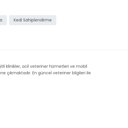
ma
Kedi Sahiplendirme
li klinikler, acil veteriner hizmetleri ve mobil
e çıkmaktadır. En güncel veteriner bilgileri ile