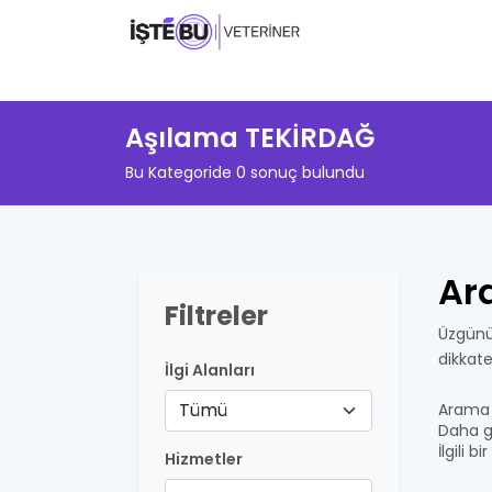
Aşılama TEKİRDAĞ
Bu Kategoride 0 sonuç bulundu
Ar
Filtreler
Üzgünü
dikkat
İlgi Alanları
Tümü
Arama 
Daha ge
İlgili 
Hizmetler