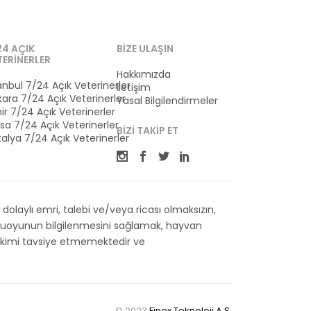
24 AÇIK
BIZE ULAŞIN
TERINERLER
Hakkımızda
anbul 7/24 Açık Veterinerler
İletişim
ara 7/24 Açık Veterinerler
Yasal Bilgilendirmeler
ir 7/24 Açık Veterinerler
sa 7/24 Açık Veterinerler
BIZI TAKIP ET
alya 7/24 Açık Veterinerler
olaylı emri, talebi ve/veya ricası olmaksızın,
kamuoyunun bilgilenmesini sağlamak, hayvan
 Hekimi tavsiye etmemektedir ve
© 2023
Finex Teknoloji A.Ş.