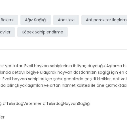
 Bakımı
Ağız Sağlığı
Anestezi
Antiparaziter İlaçla
aviler
Köpek Sahiplendirme
 bir yer tutar. Evcil hayvan sahiplerinin ihtiyaç duyduğu Aşılama 
nda detaylı bilgiye ulaşarak hayvan dostlarınızın sağlığı için en doğ
 Evcil hayvan sahipleri için şehir genelinde çeşitli klinikler, acil
ilinçli yaklaşımları ve artan hizmet kalitesi ile öne çıkmaktadır. E
ğ #TekirdağVeteriner #TekirdağHayvanSağlığı
ler