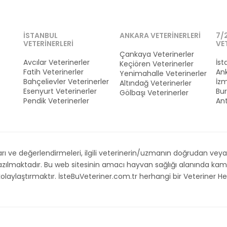
İSTANBUL
ANKARA VETERINERLERI
7/
VETERINERLERI
VE
Çankaya Veterinerler
Avcılar Veterinerler
İst
Keçiören Veterinerler
Fatih Veterinerler
Ank
Yenimahalle Veterinerler
Bahçelievler Veterinerler
İzm
Altındağ Veterinerler
Esenyurt Veterinerler
Bur
Gölbaşı Veterinerler
Pendik Veterinerler
Ant
 ve değerlendirmeleri, ilgili veterinerin/uzmanın doğrudan veya d
 yazılmaktadır. Bu web sitesinin amacı hayvan sağlığı alanında 
i kolaylaştırmaktır. İsteBuVeteriner.com.tr herhangi bir Veteriner