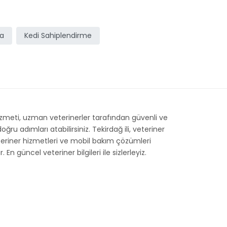
ma
Kedi Sahiplendirme
hizmeti, uzman veterinerler tarafından güvenli ve
ru adımları atabilirsiniz. Tekirdağ ili, veteriner
 veteriner hizmetleri ve mobil bakım çözümleri
n güncel veteriner bilgileri ile sizlerleyiz.