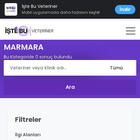
İşte Bu Veteriner
İndir
Mobil uygulamada daha fazlasını keşfet
MARMARA
Bu Kategoride 0 sonuç bulundu
Filtreler
İlgi Alanları