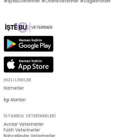
#İşteBuVeteriner #OnlineVeteriner #SağlıklıPatiler
HIZLI LINKLER
Hizmetler
Kategoriler
İlgi Alanları
İSTANBUL VETERINERLERI
Avcılar Veterinerler
Fatih Veterinerler
Bahçelievler Veterinerler