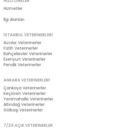
HIZLI LINKLER
Hizmetler
Kategoriler
İlgi Alanları
İSTANBUL VETERINERLERI
Avcılar Veterinerler
Fatih Veterinerler
Bahçelievler Veterinerler
Esenyurt Veterinerler
Pendik Veterinerler
ANKARA VETERINERLERI
Çankaya Veterinerler
Keçiören Veterinerler
Yenimahalle Veterinerler
Altındağ Veterinerler
Gölbaşı Veterinerler
7/24 AÇIK VETERINERLER