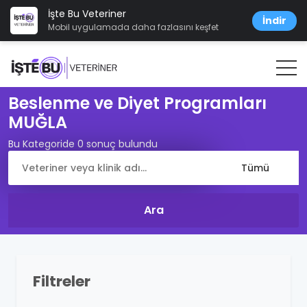
İşte Bu Veteriner
İndir
Mobil uygulamada daha fazlasını keşfet
Beslenme ve Diyet Programları
MUĞLA
Bu Kategoride 0 sonuç bulundu
Filtreler