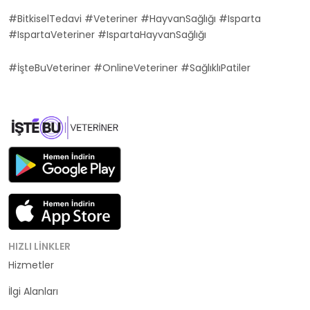
#BitkiselTedavi #Veteriner #HayvanSağlığı #Isparta
#IspartaVeteriner #IspartaHayvanSağlığı
#İşteBuVeteriner #OnlineVeteriner #SağlıklıPatiler
HIZLI LINKLER
Hizmetler
Kategoriler
İlgi Alanları