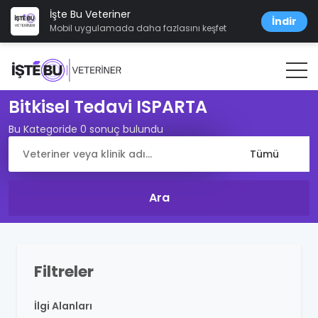
İşte Bu Veteriner
İndir
Mobil uygulamada daha fazlasını keşfet
Bitkisel Tedavi ISPARTA
Bu Kategoride 0 sonuç bulundu
Filtreler
İlgi Alanları