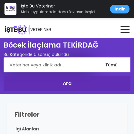
İşte Bu Veteriner
İndir
Mobil uygulamada daha fazlasını keşfet
Böcek İlaçlama TEKİRDAĞ
Bu Kategoride 0 sonuç bulundu
Filtreler
İlgi Alanları