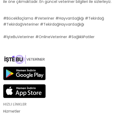
ile öne çıkmaktadır. En güncel veteriner bilgileri ile sizlerleyiz.
#Böcekİlaçlama #Veteriner #HayvanSağlığı #Tekirdağ
#TekirdağVeteriner #TekirdağHayvanSağlığı
#İşteBuVeteriner #OnlineVeteriner #SağlıklıPatiler
HIZLI LINKLER
Hizmetler
Kategoriler