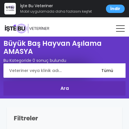
İşte Bu Veteriner
İndir
Mobil uygulamada daha fazlasını keşfet
Büyük Baş Hayvan Aşılama
AMASYA
Bu Kategoride 0 sonuç bulundu
Filtreler