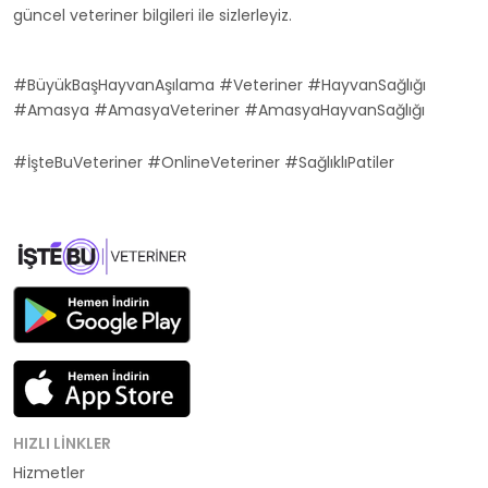
güncel veteriner bilgileri ile sizlerleyiz.
#BüyükBaşHayvanAşılama #Veteriner #HayvanSağlığı
#Amasya #AmasyaVeteriner #AmasyaHayvanSağlığı
#İşteBuVeteriner #OnlineVeteriner #SağlıklıPatiler
HIZLI LINKLER
Hizmetler