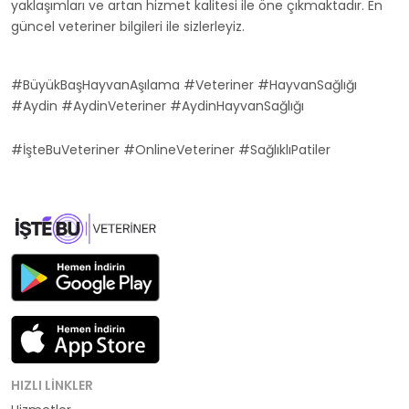
yaklaşımları ve artan hizmet kalitesi ile öne çıkmaktadır. En
güncel veteriner bilgileri ile sizlerleyiz.
#BüyükBaşHayvanAşılama #Veteriner #HayvanSağlığı
#Aydin #AydinVeteriner #AydinHayvanSağlığı
#İşteBuVeteriner #OnlineVeteriner #SağlıklıPatiler
HIZLI LINKLER