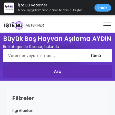
İşte Bu Veteriner
İndir
Mobil uygulamada daha fazlasını keşfet
Büyük Baş Hayvan Aşılama AYDIN
Bu Kategoride 0 sonuç bulundu
Filtreler
İlgi Alanları