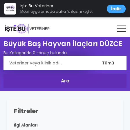
İşte Bu Veteriner
İndir
Mobil uygulamada daha fazlasını keşfet
Büyük Baş Hayvan İlaçları DÜZCE
Bu Kategoride 0 sonuç bulundu
Filtreler
İlgi Alanları