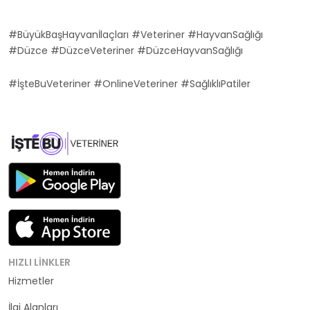
#BüyükBaşHayvanİlaçları #Veteriner #HayvanSağlığı
#Düzce #DüzceVeteriner #DüzceHayvanSağlığı
#İşteBuVeteriner #OnlineVeteriner #SağlıklıPatiler
HIZLI LINKLER
Hizmetler
Kategoriler
İlgi Alanları