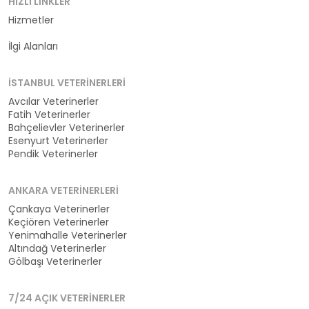
HIZLI LINKLER
Hizmetler
Kategoriler
İlgi Alanları
İSTANBUL VETERINERLERI
Avcılar Veterinerler
Fatih Veterinerler
Bahçelievler Veterinerler
Esenyurt Veterinerler
Pendik Veterinerler
ANKARA VETERINERLERI
Çankaya Veterinerler
Keçiören Veterinerler
Yenimahalle Veterinerler
Altındağ Veterinerler
Gölbaşı Veterinerler
7/24 AÇIK VETERINERLER