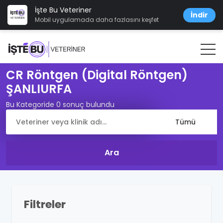
İşte Bu Veteriner
İndir
Mobil uygulamada daha fazlasını keşfet
CR Röntgen (Digital Röntgen)
ŞANLIURFA
Bu Kategoride 0 sonuç bulundu
Filtreler