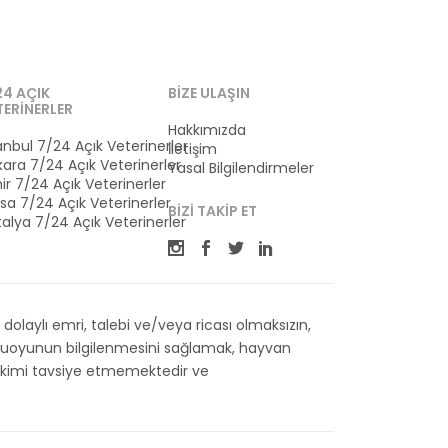
24 AÇIK
BIZE ULAŞIN
TERINERLER
Hakkımızda
anbul 7/24 Açık Veterinerler
İletişim
ara 7/24 Açık Veterinerler
Yasal Bilgilendirmeler
ir 7/24 Açık Veterinerler
sa 7/24 Açık Veterinerler
BIZI TAKIP ET
alya 7/24 Açık Veterinerler
olaylı emri, talebi ve/veya ricası olmaksızın,
kamuoyunun bilgilenmesini sağlamak, hayvan
 Hekimi tavsiye etmemektedir ve