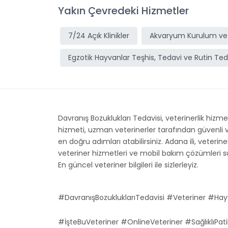
Yakın Çevredeki Hizmetler
7/24 Açık Klinikler
Akvaryum Kurulum ve
Egzotik Hayvanlar Teşhis, Tedavi ve Rutin Ted
Davranış Bozuklukları Tedavisi, veterinerlik hizme
hizmeti, uzman veterinerler tarafından güvenli ve
en doğru adımları atabilirsiniz. Adana ili, veterine
veteriner hizmetleri ve mobil bakım çözümleri su
En güncel veteriner bilgileri ile sizlerleyiz.
#DavranışBozukluklarıTedavisi #Veteriner #H
#İşteBuVeteriner #OnlineVeteriner #SağlıklıPati