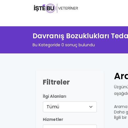
Davranış Bozuklukları Ted
Bu Kategoride 0 sonuç bulundu
Ar
Filtreler
Üzgünü
aşağıd
İlgi Alanları
Tümü
Arama 
Daha ge
İlgili 
Hizmetler