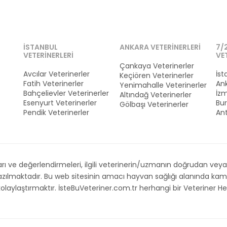
İSTANBUL
ANKARA VETERINERLERI
7/
VETERINERLERI
VE
Çankaya Veterinerler
Avcılar Veterinerler
İst
Keçiören Veterinerler
Fatih Veterinerler
Ank
Yenimahalle Veterinerler
Bahçelievler Veterinerler
İzm
Altındağ Veterinerler
Esenyurt Veterinerler
Bur
Gölbaşı Veterinerler
Pendik Veterinerler
Ant
 ve değerlendirmeleri, ilgili veterinerin/uzmanın doğrudan veya d
 yazılmaktadır. Bu web sitesinin amacı hayvan sağlığı alanında 
i kolaylaştırmaktır. İsteBuVeteriner.com.tr herhangi bir Veteriner