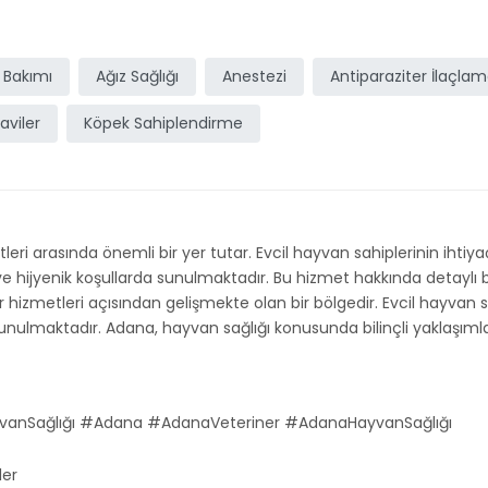
 Bakımı
Ağız Sağlığı
Anestezi
Antiparaziter İlaçla
aviler
Köpek Sahiplendirme
tleri arasında önemli bir yer tutar. Evcil hayvan sahiplerinin ihti
 hijyenik koşullarda sunulmaktadır. Bu hizmet hakkında detaylı bil
r hizmetleri açısından gelişmekte olan bir bölgedir. Evcil hayvan sahi
nulmaktadır. Adana, hayvan sağlığı konusunda bilinçli yaklaşımlar
ayvanSağlığı #Adana #AdanaVeteriner #AdanaHayvanSağlığı
ler