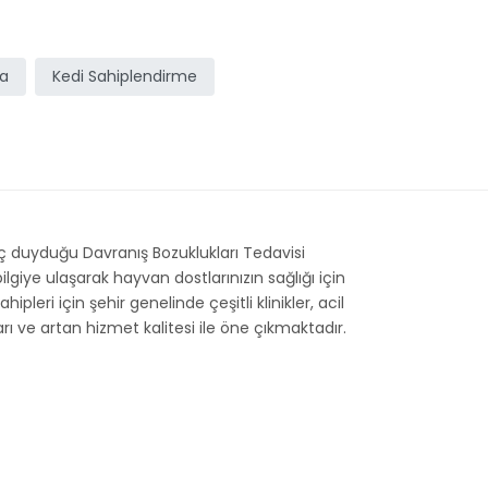
ma
Kedi Sahiplendirme
yaç duyduğu Davranış Bozuklukları Tedavisi
giye ulaşarak hayvan dostlarınızın sağlığı için
pleri için şehir genelinde çeşitli klinikler, acil
ı ve artan hizmet kalitesi ile öne çıkmaktadır.