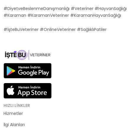
#DiyetveBeslenmeDanışmanlığı #Veteriner #HayvanSağlığı
#Karaman #KaramanVeteriner #KaramanHayvanSağlığı
#İşteBuVeteriner #OnlineVeteriner #SağlıklıPatiler
HIZLI LINKLER
Hizmetler
Kategoriler
İlgi Alanları