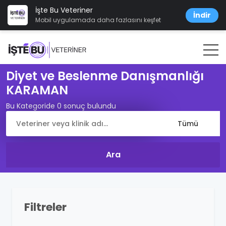
İşte Bu Veteriner
İndir
Mobil uygulamada daha fazlasını keşfet
Diyet ve Beslenme Danışmanlığı
KARAMAN
Bu Kategoride 0 sonuç bulundu
Filtreler