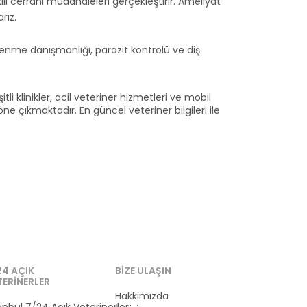
ili cerrahi müdahaleleri gerçekleştirir. Ameliyat
rız.
slenme danışmanlığı, parazit kontrolü ve diş
li klinikler, acil veteriner hizmetleri ve mobil
e çıkmaktadır. En güncel veteriner bilgileri ile
24 AÇIK
BIZE ULAŞIN
TERINERLER
Hakkımızda