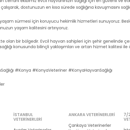
 cerrahi ekibimiz evcil hayvanınızın sağlığı için en güvenli ve etk
e çalışarak, dostunuzun en kısa sürede sağlığına kavuşmasını sağla
 bir yaşam sürmesi için koruyucu hekimlik hizmetleri sunuyoruz. Be
unuzun yaşam kalitesini artırıyoruz.
e olan bir bölgedir. Evcil hayvan sahipleri için şehir genelinde çeşit
ığı konusunda bilinçli yaklaşımları ve artan hizmet kalitesi ile ön
nSağlığı #Konya #KonyaVeteriner #KonyaHayvanSağlığı
ler
İSTANBUL
ANKARA VETERINERLERI
7/
VETERINERLERI
VE
Çankaya Veterinerler