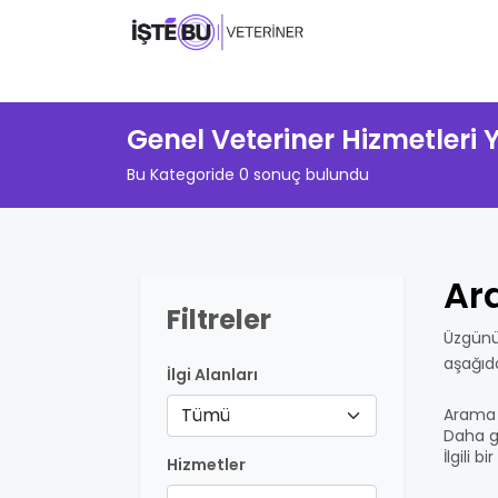
Genel Veteriner Hizmetleri
Bu Kategoride 0 sonuç bulundu
Ar
Filtreler
Üzgünü
aşağıd
İlgi Alanları
Tümü
Arama 
Daha ge
İlgili 
Hizmetler