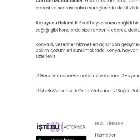
Cerrahi Müdahaleler
: Gerekli durumlarda, uzman
öncesi ve sonrası bakım süreçlerinde de titizlikl
Koruyucu Hekimlik
: Evcil hayvanınızın sağlıklı
sağlığı gibi konularda size rehberlik ederek, dost
Konya ili, veteriner hizmetleri açısından gelişmekt
bakım çözümleri sunulmaktadır. Konya, hayvan sağl
sizlerleyiz.
#GenelVeterinerHizmetleri #Veteriner #Hayva
#İşteBuVeteriner #OnlineVeteriner #SağlıklıPati
HIZLI LINKLER
Hizmetler