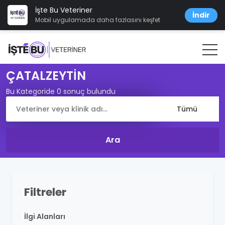
İşte Bu Veteriner
İndir
Mobil uygulamada daha fazlasını keşfet
ÇATALZEYTİN
Bu Kategoride 0 sonuç bulundu
Filtreler
İlgi Alanları