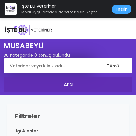
İşte Bu Veteriner
İndir
Mobil uygulamada daha fazlasını keşfet
MUSABEYLİ
Bu Kategoride 0 sonuç bulundu
Filtreler
İlgi Alanları