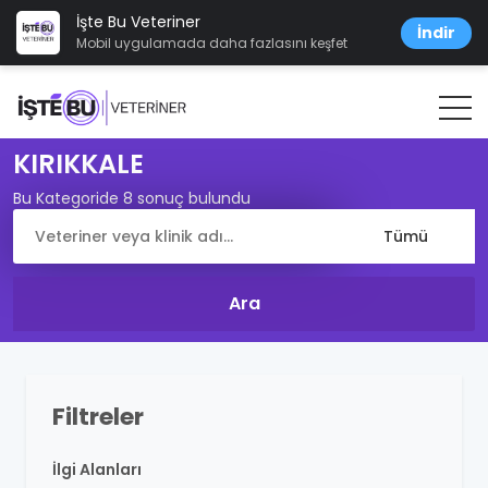
İşte Bu Veteriner
İndir
Mobil uygulamada daha fazlasını keşfet
KIRIKKALE
Bu Kategoride 8 sonuç bulundu
Filtreler
İlgi Alanları