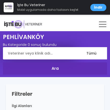
İşte Bu Veteriner
İndir
Mobil uygulamada daha fazlasını keşfet
PEHLİVANKÖY
Bu Kategoride 0 sonuç bulundu
Filtreler
İlgi Alanları