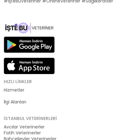
#İşteBuVeteriner #OnlineVeteriner #SağlıklıPatiler
HIZLI LINKLER
Hizmetler
Kategoriler
İlgi Alanları
İSTANBUL VETERINERLERI
Avcılar Veterinerler
Fatih Veterinerler
Bahçelievler Veterinerler