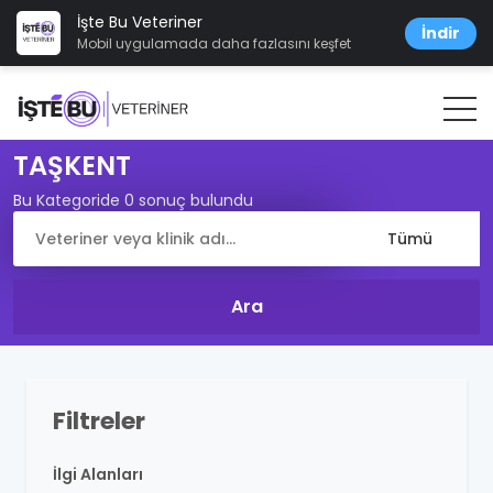
İşte Bu Veteriner
İndir
Mobil uygulamada daha fazlasını keşfet
TAŞKENT
Bu Kategoride 0 sonuç bulundu
Filtreler
İlgi Alanları