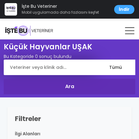
İşte Bu Veteriner
İndir
Mobil uygulamada daha fazlasını keşfet
Küçük Hayvanlar UŞAK
Bu Kategoride 0 sonuç bulundu
Filtreler
İlgi Alanları