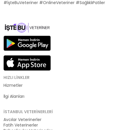
#İşteBuVeteriner #OnlineVeteriner #SağlıklıPatiler
HIZLI LINKLER
Hizmetler
Kategoriler
İlgi Alanları
İSTANBUL VETERINERLERI
Avcılar Veterinerler
Fatih Veterinerler