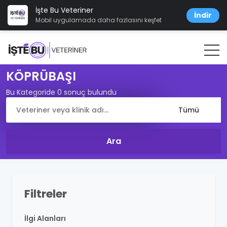
İşte Bu Veteriner
İndir
Mobil uygulamada daha fazlasını keşfet
KÖPRÜBAŞI
Bu Kategoride 0 sonuç bulundu
Filtreler
İlgi Alanları