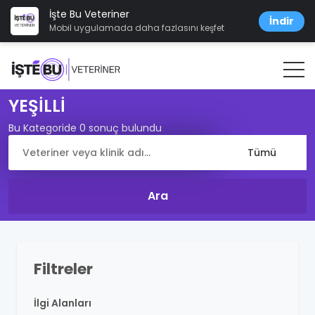
İşte Bu Veteriner
İndir
Mobil uygulamada daha fazlasını keşfet
YEŞİLLİ
Bu Kategoride 0 sonuç bulundu
Filtreler
İlgi Alanları