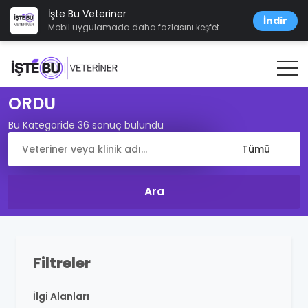
İşte Bu Veteriner
İndir
Mobil uygulamada daha fazlasını keşfet
ORDU
Bu Kategoride 36 sonuç bulundu
Filtreler
İlgi Alanları