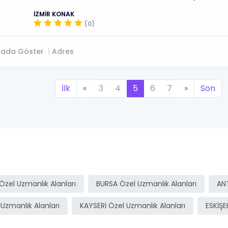
İZMİR KONAK
(0)
tada Göster
Adres
İlk
«
3
4
5
6
7
»
Son
zel Uzmanlık Alanları
BURSA Özel Uzmanlık Alanları
ANT
Uzmanlık Alanları
KAYSERİ Özel Uzmanlık Alanları
ESKİŞE