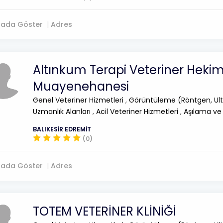
tada Göster
Adres
Altınkum Terapi Veteriner Heki
Muayenehanesi
Genel Veteriner Hizmetleri
,
Görüntüleme (Röntgen, Ult
Uzmanlık Alanları
,
Acil Veteriner Hizmetleri
,
Aşılama ve
BALIKESİR EDREMİT
(0)
tada Göster
Adres
TOTEM VETERİNER KLİNİĞİ