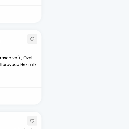
m
rason vb.)
,
Özel
 Koruyucu Hekimlik