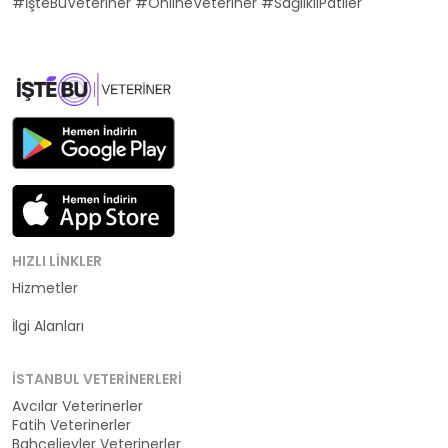
#İşteBuVeteriner #OnlineVeteriner #SağlıklıPatiler
HIZLI LINKLER
Hizmetler
Kategoriler
İlgi Alanları
İSTANBUL VETERINERLERI
Avcılar Veterinerler
Fatih Veterinerler
Bahçelievler Veterinerler