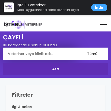
İşte Bu Veteriner
İndir
Mobil uygulamada daha fazlasını keşfet
ÇAYELİ
Bu Kategoride 0 sonuç bulundu
Filtreler
İlgi Alanları