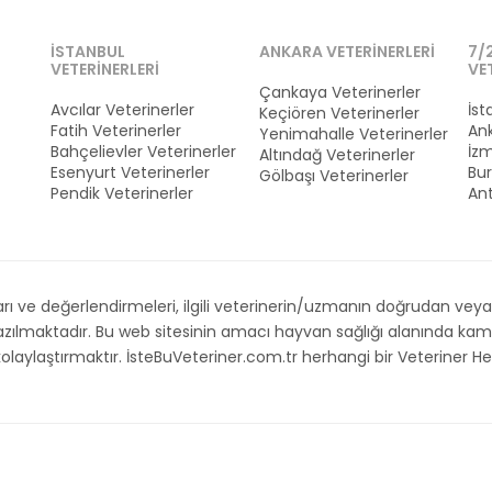
İSTANBUL
ANKARA VETERINERLERI
7/
VETERINERLERI
VE
Çankaya Veterinerler
Avcılar Veterinerler
İst
Keçiören Veterinerler
Fatih Veterinerler
Ank
Yenimahalle Veterinerler
Bahçelievler Veterinerler
İzm
Altındağ Veterinerler
Esenyurt Veterinerler
Bur
Gölbaşı Veterinerler
Pendik Veterinerler
Ant
 ve değerlendirmeleri, ilgili veterinerin/uzmanın doğrudan veya d
 yazılmaktadır. Bu web sitesinin amacı hayvan sağlığı alanında 
i kolaylaştırmaktır. İsteBuVeteriner.com.tr herhangi bir Veteriner