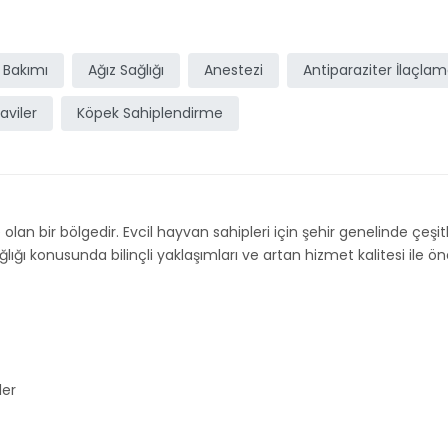
 Bakımı
Ağız Sağlığı
Anestezi
Antiparaziter İlaçla
aviler
Köpek Sahiplendirme
olan bir bölgedir. Evcil hayvan sahipleri için şehir genelinde çeşitli
ı konusunda bilinçli yaklaşımları ve artan hizmet kalitesi ile öne 
ler