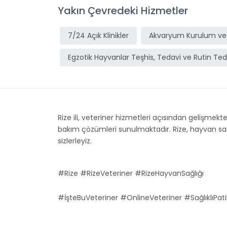
Yakın Çevredeki Hizmetler
7/24 Açık Klinikler
Akvaryum Kurulum ve
Egzotik Hayvanlar Teşhis, Tedavi ve Rutin Ted
Rize ili, veteriner hizmetleri açısından gelişmekte 
bakım çözümleri sunulmaktadır. Rize, hayvan sağlığ
sizlerleyiz.
#Rize #RizeVeteriner #RizeHayvanSağlığı
#İşteBuVeteriner #OnlineVeteriner #SağlıklıPati