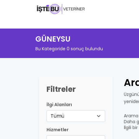
GÜNEYSU
Bu Kategoride 0 sonuç bulundu
Ar
Filtreler
Üzgünü
yenide
İlgi Alanları
Tümü
Arama 
Daha ge
İlgili 
Hizmetler