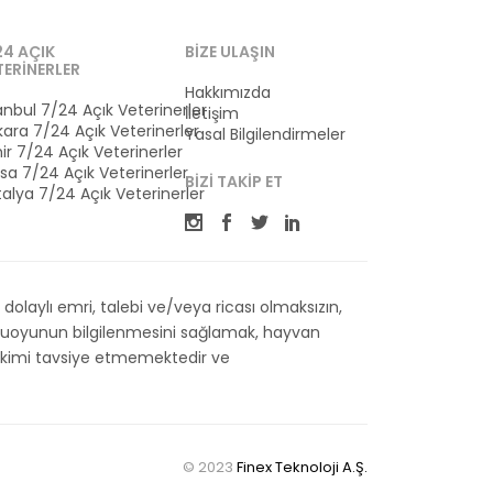
24 AÇIK
BIZE ULAŞIN
TERINERLER
Hakkımızda
anbul 7/24 Açık Veterinerler
İletişim
ara 7/24 Açık Veterinerler
Yasal Bilgilendirmeler
ir 7/24 Açık Veterinerler
sa 7/24 Açık Veterinerler
BIZI TAKIP ET
alya 7/24 Açık Veterinerler
olaylı emri, talebi ve/veya ricası olmaksızın,
kamuoyunun bilgilenmesini sağlamak, hayvan
 Hekimi tavsiye etmemektedir ve
© 2023
Finex Teknoloji A.Ş.