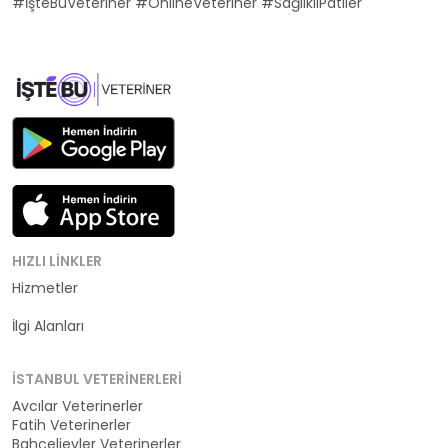
#İşteBuVeteriner #OnlineVeteriner #SağlıklıPatiler
HIZLI LINKLER
Hizmetler
Kategoriler
İlgi Alanları
İSTANBUL VETERINERLERI
Avcılar Veterinerler
Fatih Veterinerler
Bahçelievler Veterinerler