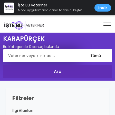
İşte Bu Veteriner
İndir
Mobil uygulamada daha fazlasını keşfet
KARAPÜRÇEK
Bu Kategoride 0 sonuç bulundu
Filtreler
İlgi Alanları