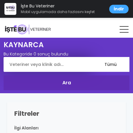
İşte Bu Veteriner
İndir
Mobil uygulamada daha fazlasını keşfet
KAYNARCA
Bu Kategoride 0 sonuç bulundu
Filtreler
İlgi Alanları