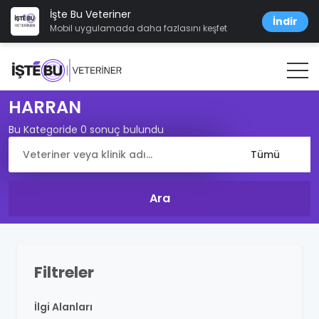
İşte Bu Veteriner
İndir
Mobil uygulamada daha fazlasını keşfet
HARRAN
Bu Kategoride 0 sonuç bulundu
Filtreler
İlgi Alanları