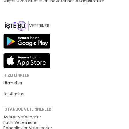
#İşteBuVeteriner #OnlineVeteriner #SağlıklıPatiler
HIZLI LINKLER
Hizmetler
Kategoriler
İlgi Alanları
İSTANBUL VETERINERLERI
Avcılar Veterinerler
Fatih Veterinerler
Bahçelievler Veterinerler