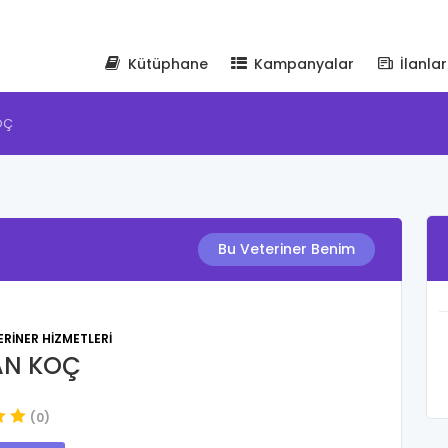
Kütüphane
Kampanyalar
İlanlar
OÇ
Bu Veteriner Benim
RINER HIZMETLERI
AN KOÇ
(0)