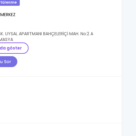
ntülenme
/
MERKEZ
SK. UYSAL APARTMANI BAHÇELERİÇİ MAH. No:2 A
MASYA
da göster
u Sor