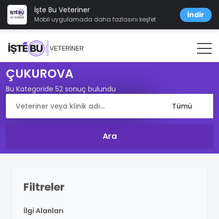
İşte Bu Veteriner
İndir
Mobil uygulamada daha fazlasını keşfet
ÇUKUROVA
Bu Kategoride 52 sonuç bulundu
Filtreler
İlgi Alanları