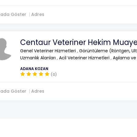
tada Göster
Adres
Centaur Veteriner Hekim Muay
Genel Veteriner Hizmetleri
,
Görüntüleme (Röntgen, Ult
Uzmanlık Alanları
,
Acil Veteriner Hizmetleri
,
Aşılama ve
ADANA KOZAN
(0)
tada Göster
Adres