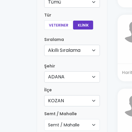
Tümü
Tür
VETERINER
KLINIK
Sıralama
Akıllı Sıralama
Şehir
Hari
ADANA
İlçe
KOZAN
Semt / Mahalle