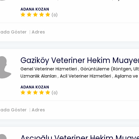
ADANA KOZAN
(0)
tada Göster
Adres
Gaziköy Veteriner Hekim Muay
Genel Veteriner Hizmetleri
,
Görüntüleme (Röntgen, Ult
Uzmanlık Alanları
,
Acil Veteriner Hizmetleri
,
Aşılama ve
ADANA KOZAN
(0)
tada Göster
Adres
Aşçıoğlu Veteriner Hekim Muay