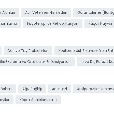
ı
 Alanları
Acil Veteriner Hizmetleri
Görüntüleme (Röntge
ohumlama
Fizyoterapi ve Rehabilitasyon
Küçük Hayvanl
Deri ve Tüy Problemleri
Kedilerde Üst Solunum Yolu Enfe
itis Eksterna ve Orta Kulak Enfeksiyonları
İç ve Dış Parazit Ko
 Bakımı
Ağız Sağlığı
Anestezi
Antiparaziter İlaçla
aviler
Köpek Sahiplendirme