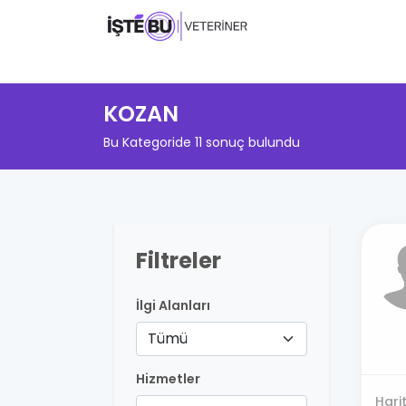
KOZAN
Bu Kategoride 11 sonuç bulundu
Filtreler
İlgi Alanları
Tümü
Hizmetler
Hari