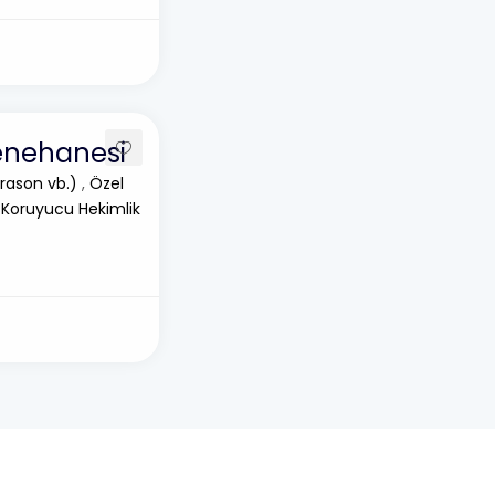
enehanesi
rason vb.)
,
Özel
 Koruyucu Hekimlik