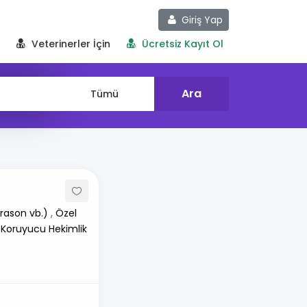
Giriş Yap
Veterinerler İçin
Ücretsiz Kayıt Ol
rason vb.)
,
Özel
 Koruyucu Hekimlik