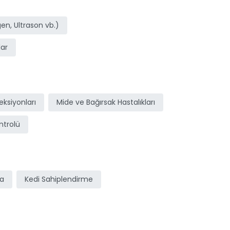
n, Ultrason vb.)
ar
ksiyonları
Mide ve Bağırsak Hastalıkları
ntrolü
ma
Kedi Sahiplendirme