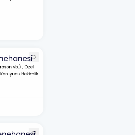
enehanesi
rason vb.)
,
Özel
 Koruyucu Hekimlik
enehanesi