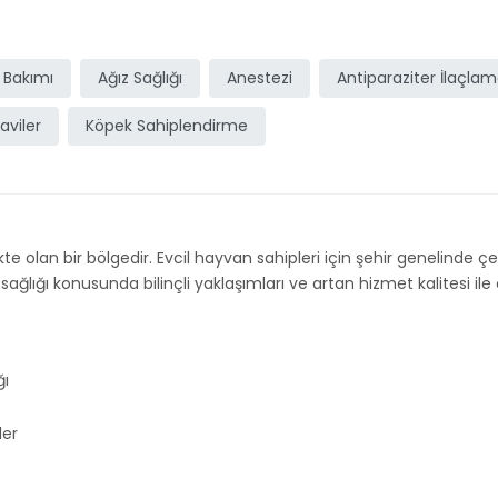
 Bakımı
Ağız Sağlığı
Anestezi
Antiparaziter İlaçla
aviler
Köpek Sahiplendirme
e olan bir bölgedir. Evcil hayvan sahipleri için şehir genelinde çeşit
ığı konusunda bilinçli yaklaşımları ve artan hizmet kalitesi ile ön
ı
ler