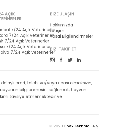
24 AÇIK
BIZE ULAŞIN
TERINERLER
Hakkımızda
anbul 7/24 Açık Veterinerler
İletişim
ara 7/24 Açık Veterinerler
Yasal Bilgilendirmeler
ir 7/24 Açık Veterinerler
sa 7/24 Açık Veterinerler
BIZI TAKIP ET
alya 7/24 Açık Veterinerler
olaylı emri, talebi ve/veya ricası olmaksızın,
kamuoyunun bilgilenmesini sağlamak, hayvan
 Hekimi tavsiye etmemektedir ve
© 2023
Finex Teknoloji A.Ş.