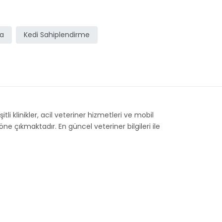
ma
Kedi Sahiplendirme
li klinikler, acil veteriner hizmetleri ve mobil
e çıkmaktadır. En güncel veteriner bilgileri ile