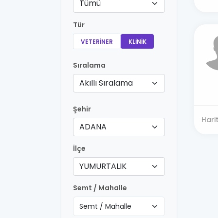
Tümü
Tür
VETERINER
KLINIK
Sıralama
Akıllı Sıralama
Şehir
Hari
ADANA
İlçe
YUMURTALIK
Semt / Mahalle