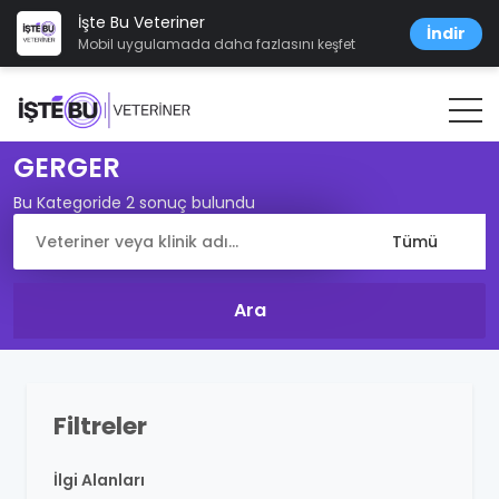
İşte Bu Veteriner
İndir
Mobil uygulamada daha fazlasını keşfet
GERGER
Bu Kategoride 2 sonuç bulundu
Filtreler
İlgi Alanları