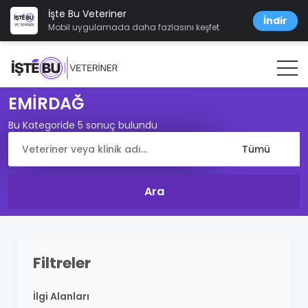
İşte Bu Veteriner
İndir
Mobil uygulamada daha fazlasını keşfet
EMİRDAĞ
Bu Kategoride 5 sonuç bulundu
Filtreler
İlgi Alanları