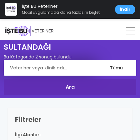
İşte Bu Veteriner
İndir
Mobil uygulamada daha fazlasını keşfet
SULTANDAĞI
Bu Kategoride 2 sonuç bulundu
Filtreler
İlgi Alanları