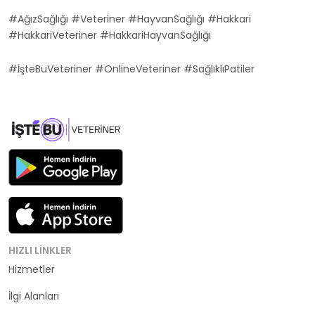
#AğızSağlığı #Veteriner #HayvanSağlığı #Hakkari
#HakkariVeteriner #HakkariHayvanSağlığı
#İşteBuVeteriner #OnlineVeteriner #SağlıklıPatiler
HIZLI LINKLER
Hizmetler
Kategoriler
İlgi Alanları