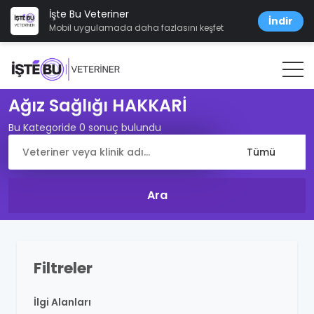
İşte Bu Veteriner
İndir
Mobil uygulamada daha fazlasını keşfet
Ağız Sağlığı HAKKARİ
Bu Kategoride 0 sonuç bulundu
Filtreler
İlgi Alanları