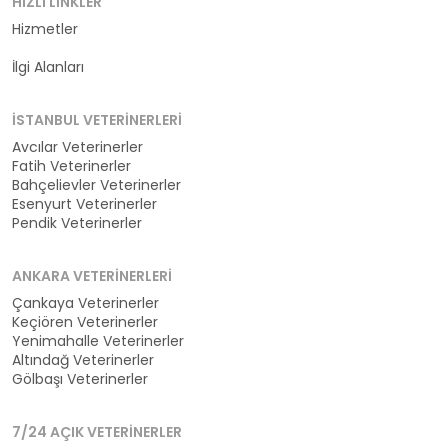
HIZLI LINKLER
Hizmetler
Kategoriler
İlgi Alanları
İSTANBUL VETERINERLERI
Avcılar Veterinerler
Fatih Veterinerler
Bahçelievler Veterinerler
Esenyurt Veterinerler
Pendik Veterinerler
ANKARA VETERINERLERI
Çankaya Veterinerler
Keçiören Veterinerler
Yenimahalle Veterinerler
Altındağ Veterinerler
Gölbaşı Veterinerler
7/24 AÇIK VETERINERLER