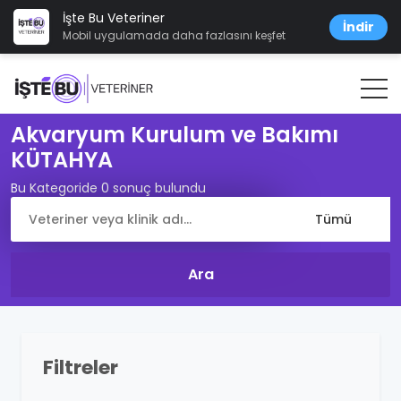
İşte Bu Veteriner
İndir
Mobil uygulamada daha fazlasını keşfet
Akvaryum Kurulum ve Bakımı
KÜTAHYA
Bu Kategoride 0 sonuç bulundu
Filtreler