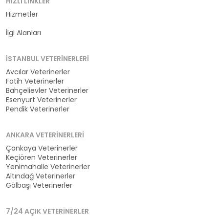
HIZLI LINKLER
Hizmetler
Kategoriler
İlgi Alanları
İSTANBUL VETERINERLERI
Avcılar Veterinerler
Fatih Veterinerler
Bahçelievler Veterinerler
Esenyurt Veterinerler
Pendik Veterinerler
ANKARA VETERINERLERI
Çankaya Veterinerler
Keçiören Veterinerler
Yenimahalle Veterinerler
Altındağ Veterinerler
Gölbaşı Veterinerler
7/24 AÇIK VETERINERLER