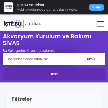
İşte Bu Veteriner
İndir
Mobil uygulamada daha fazlasını keşfet
Akvaryum Kurulum ve Bakımı
SİVAS
Bu Kategoride 0 sonuç bulundu
Filtreler