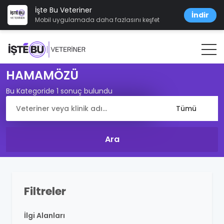
İşte Bu Veteriner
İndir
Mobil uygulamada daha fazlasını keşfet
HAMAMÖZÜ
Bu Kategoride 1 sonuç bulundu
Filtreler
İlgi Alanları