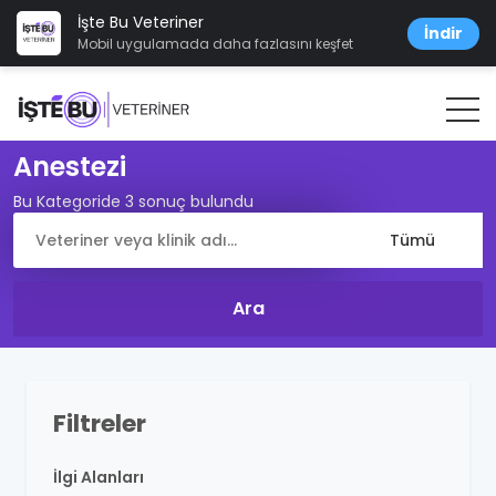
İşte Bu Veteriner
İndir
Mobil uygulamada daha fazlasını keşfet
Anestezi
Bu Kategoride 3 sonuç bulundu
Filtreler
İlgi Alanları