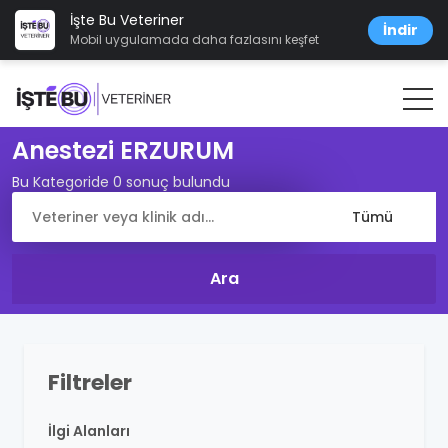
İşte Bu Veteriner
İndir
Mobil uygulamada daha fazlasını keşfet
Anestezi ERZURUM
Bu Kategoride 0 sonuç bulundu
Filtreler
İlgi Alanları