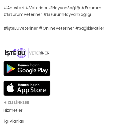
#Anestezi #Veteriner #HayvanSağlığı #Erzurum
#ErzurumVeteriner #ErzurumHayvanSağlığı
#İşteBuVeteriner #OnlineVeteriner #SağlıklıPatiler
HIZLI LINKLER
Hizmetler
Kategoriler
İlgi Alanları