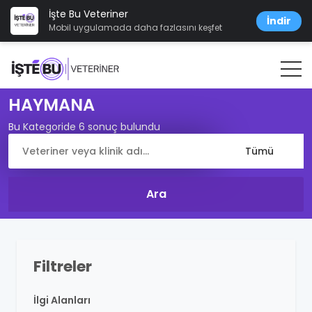
İşte Bu Veteriner
İndir
Mobil uygulamada daha fazlasını keşfet
HAYMANA
Bu Kategoride 6 sonuç bulundu
Filtreler
İlgi Alanları