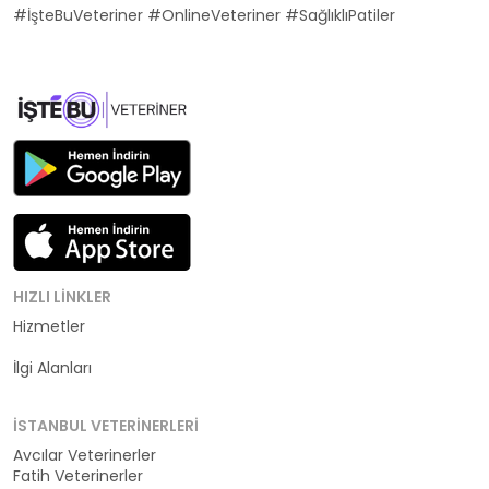
#İşteBuVeteriner #OnlineVeteriner #SağlıklıPatiler
HIZLI LINKLER
Hizmetler
Kategoriler
İlgi Alanları
İSTANBUL VETERINERLERI
Avcılar Veterinerler
Fatih Veterinerler