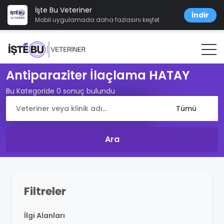
İşte Bu Veteriner
İndir
Mobil uygulamada daha fazlasını keşfet
Antiparaziter İlaçlama HATAY
Bu Kategoride 0 sonuç bulundu
Filtreler
İlgi Alanları