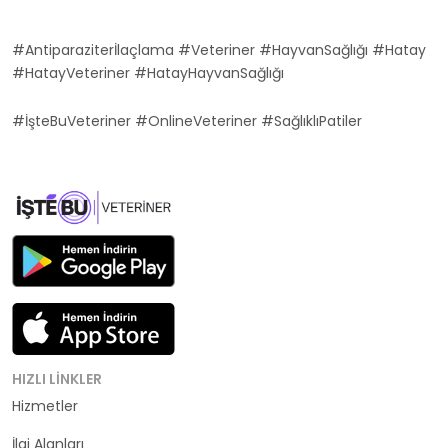
#Antiparaziterİlaçlama #Veteriner #HayvanSağlığı #Hatay
#HatayVeteriner #HatayHayvanSağlığı
#İşteBuVeteriner #OnlineVeteriner #SağlıklıPatiler
HIZLI LINKLER
Hizmetler
Kategoriler
İlgi Alanları