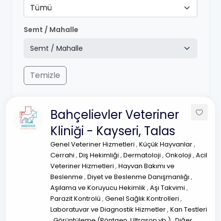
Tümü
Semt / Mahalle
Temizle
Bahçelievler Veteriner
Kliniği - Kayseri, Talas
Genel Veteriner Hizmetleri
,
Küçük Hayvanlar
,
Cerrahi
,
Diş Hekimliği
,
Dermatoloji
,
Onkoloji
,
Acil
Veteriner Hizmetleri
,
Hayvan Bakımı ve
Beslenme
,
Diyet ve Beslenme Danışmanlığı
,
Aşılama ve Koruyucu Hekimlik
,
Aşı Takvimi
,
Parazit Kontrolü
,
Genel Sağlık Kontrolleri
,
Laboratuvar ve Diagnostik Hizmetler
,
Kan Testleri
,
Görüntüleme (Röntgen, Ultrason vb.)
,
Diğer