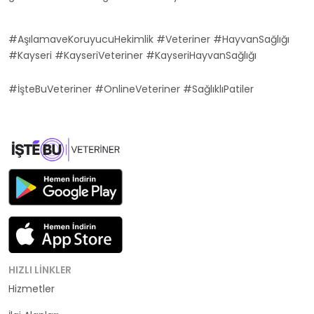
#AşılamaveKoruyucuHekimlik #Veteriner #HayvanSağlığı
#Kayseri #KayseriVeteriner #KayseriHayvanSağlığı
#İşteBuVeteriner #OnlineVeteriner #SağlıklıPatiler
HIZLI LINKLER
Hizmetler
Kategoriler