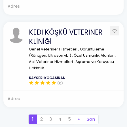
Adres
KEDİ KÖŞKÜ VETERİNER
KLİNİĞİ
Genel Veteriner Hizmetleri
,
Görüntüleme
(Röntgen, Ultrason vb.)
,
Özel Uzmanlık Alanları
,
Acil Veteriner Hizmetleri
,
Aşılama ve Koruyucu
Hekimlik
KAYSERİ KOCASİNAN
(0)
Adres
1
2
3
4
5
»
Son