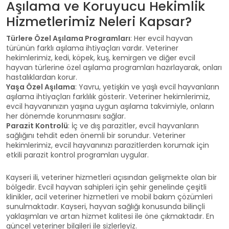
Aşılama ve Koruyucu Hekimlik
Hizmetlerimiz Neleri Kapsar?
Türlere Özel Aşılama Programları
: Her evcil hayvan
türünün farklı aşılama ihtiyaçları vardır. Veteriner
hekimlerimiz, kedi, köpek, kuş, kemirgen ve diğer evcil
hayvan türlerine özel aşılama programları hazırlayarak, onları
hastalıklardan korur.
Yaşa Özel Aşılama
: Yavru, yetişkin ve yaşlı evcil hayvanların
aşılama ihtiyaçları farklılık gösterir. Veteriner hekimlerimiz,
evcil hayvanınızın yaşına uygun aşılama takvimiyle, onların
her dönemde korunmasını sağlar.
Parazit Kontrolü
: İç ve dış parazitler, evcil hayvanların
sağlığını tehdit eden önemli bir sorundur. Veteriner
hekimlerimiz, evcil hayvanınızı parazitlerden korumak için
etkili parazit kontrol programları uygular.
Kayseri ili, veteriner hizmetleri açısından gelişmekte olan bir
bölgedir. Evcil hayvan sahipleri için şehir genelinde çeşitli
klinikler, acil veteriner hizmetleri ve mobil bakım çözümleri
sunulmaktadır. Kayseri, hayvan sağlığı konusunda bilinçli
yaklaşımları ve artan hizmet kalitesi ile öne çıkmaktadır. En
güncel veteriner bilgileri ile sizlerleyiz.