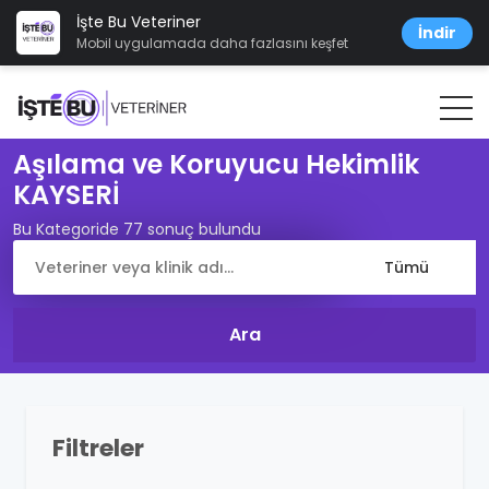
İşte Bu Veteriner
İndir
Mobil uygulamada daha fazlasını keşfet
Aşılama ve Koruyucu Hekimlik
KAYSERİ
Bu Kategoride 77 sonuç bulundu
Filtreler