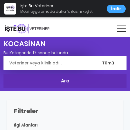
İşte Bu Veteriner
İndir
Mobil uygulamada daha fazlasını keşfet
KOCASİNAN
Bu Kategoride 17 sonuç bulundu
Filtreler
İlgi Alanları