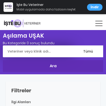
İşte Bu Veteriner
İndir
Mobil uygulamada daha fazlasını keşfet
Aşılama UŞAK
Bu Kategoride 0 sonuç bulundu
Filtreler
İlgi Alanları