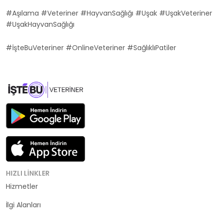
#Aşılama #Veteriner #HayvanSağlığı #Uşak #UşakVeteriner
#UşakHayvanSağlığı
#İşteBuVeteriner #OnlineVeteriner #SağlıklıPatiler
HIZLI LINKLER
Hizmetler
Kategoriler
İlgi Alanları