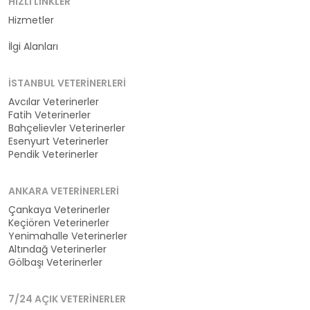
HIZLI LINKLER
Hizmetler
Kategoriler
İlgi Alanları
İSTANBUL VETERINERLERI
Avcılar Veterinerler
Fatih Veterinerler
Bahçelievler Veterinerler
Esenyurt Veterinerler
Pendik Veterinerler
ANKARA VETERINERLERI
Çankaya Veterinerler
Keçiören Veterinerler
Yenimahalle Veterinerler
Altındağ Veterinerler
Gölbaşı Veterinerler
7/24 AÇIK VETERINERLER