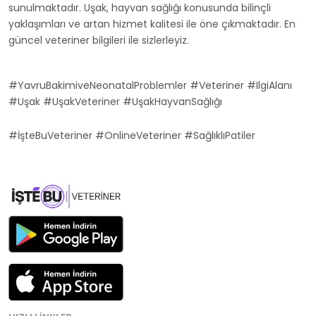
sunulmaktadır. Uşak, hayvan sağlığı konusunda bilinçli
yaklaşımları ve artan hizmet kalitesi ile öne çıkmaktadır. En
güncel veteriner bilgileri ile sizlerleyiz.
#YavruBakimiveNeonatalProblemler #Veteriner #IlgiAlanı
#Uşak #UşakVeteriner #UşakHayvanSağlığı
#İşteBuVeteriner #OnlineVeteriner #SağlıklıPatiler