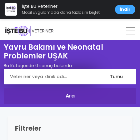
İşte Bu Veteriner
İndir
Mobil uygulamada daha fazlasını keşfet
Yavru Bakımı ve Neonatal
Problemler UŞAK
Bu Kategoride 0 sonuç bulundu
Filtreler